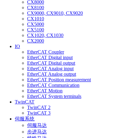
CX8000
CX8100
CX9000, CX9010, CX9020
CX1010
CX5000
CX5100
CX1020, CX1030
CX2000
IO
EtherCAT Coupler
EtherCAT Digital input
EtherCAT Digital output
EtherCAT Analog input
EtherCAT Analog output
EtherCAT Position measurement
EtherCAT Communication
EtherCAT Motion
EtherCAT System terminals
TwinCAT
TwinCAT 2
TwinCAT 3
伺服系统
伺服马达
步进马达