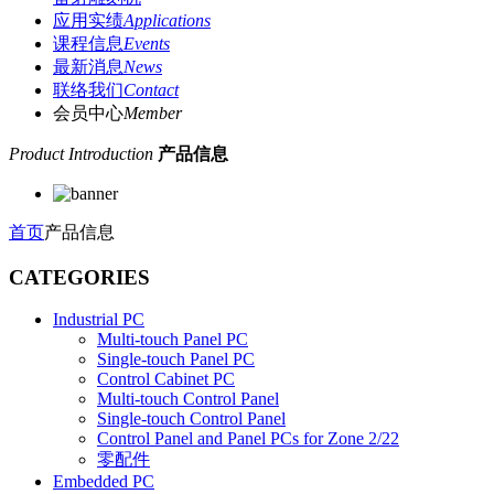
应用实绩
Applications
课程信息
Events
最新消息
News
联络我们
Contact
会员中心
Member
Product Introduction
产品信息
首页
产品信息
CATEGORIES
Industrial PC
Multi-touch Panel PC
Single-touch Panel PC
Control Cabinet PC
Multi-touch Control Panel
Single-touch Control Panel
Control Panel and Panel PCs for Zone 2/22
零配件
Embedded PC