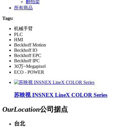
翻拍架
所有商品
Tags:
机械手臂
PLC
HMI
Beckhoff Motion
Beckhoff IO
Beckhoff EPC
Beckhoff IPC
30万~Megapixel
ECO - POWER
苏映视 INSNEX LineX COLOR Series
Our
Location
公司据点
台北