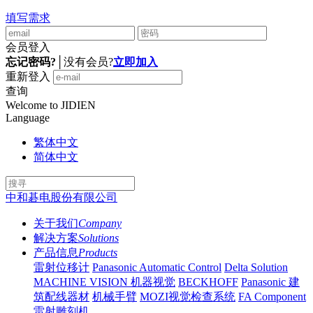
填写需求
会员登入
忘记密码?
│
没有会员?
立即加入
重新登入
查询
Welcome to JIDIEN
Language
繁体中文
简体中文
中和碁电股份有限公司
关于我们
Company
解决方案
Solutions
产品信息
Products
雷射位移计
Panasonic Automatic Control
Delta Solution
MACHINE VISION 机器视觉
BECKHOFF
Panasonic 建
筑配线器材
机械手臂
MOZI视觉检查系统
FA Component
雷射雕刻机